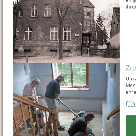
eini
ihre
Zu
Um a
Mens
ehre
Ch