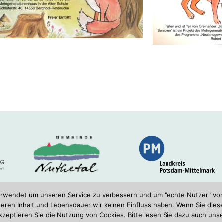
verwendet um unseren Service zu verbessern und um "echte Nutzer" vo
enhaus Nuthetal e.V. | Schlüterstaße 46 | 14558 Nuthetal OT Ber
 deren Inhalt und Lebensdauer wir keinen Einfluss haben. Wenn Sie dies
Telefon 033200/55642 | info@mehrgenerationenhaus-nuthetal.de
akzeptieren Sie die Nutzung von Cookies. Bitte lesen Sie dazu auch un