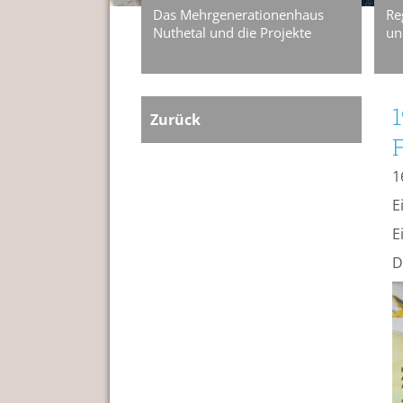
Das Mehrgenerationenhaus
Re
Nuthetal und die Projekte
un
Zurück
F
1
E
E
D